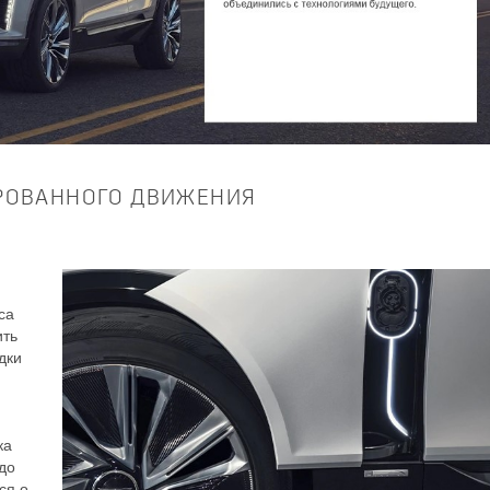
РОВАННОГО ДВИЖЕНИЯ
са
ить
дки
ка
 до
ся о