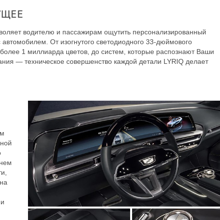
УЩЕЕ
зволяет водителю и пассажирам ощутить персонализированный
 автомобилем. От изогнутого светодиодного 33-дюймового
 более 1 миллиарда цветов, до систем, которые распознают Ваши
ания — техническое совершенство каждой детали LYRIQ делает
Й
ым
нной
о
днем
и,
 на
 и