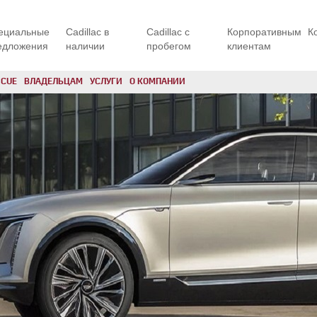
ециальные
Cadillac в
Cadillac с
Корпоративным
К
едложения
наличии
пробегом
клиентам
CUE
ВЛАДЕЛЬЦАМ
УСЛУГИ
О КОМПАНИИ